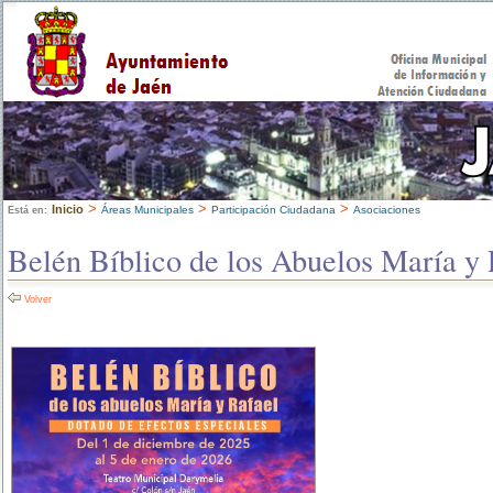
>
>
>
Inicio
Áreas Municipales
Participación Ciudadana
Asociaciones
Está en:
Belén Bíblico de los Abuelos María y 
Volver