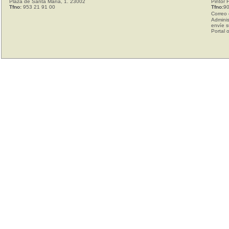
Plaza de Santa María, 1. 23002
Pintor 
Tfno:
953 21 91 00
Tfno:
90
Correo 
Adminis
envíe s
Portal 