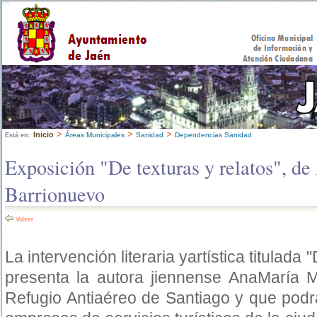
>
>
>
Inicio
Áreas Municipales
Sanidad
Dependencias Sanidad
Está en:
Exposición "De texturas y relatos", d
Barrionuevo
Volver
La intervención literaria yartística titulada
presenta la autora jiennense AnaMaría M
Refugio Antiaéreo de Santiago y que podrá