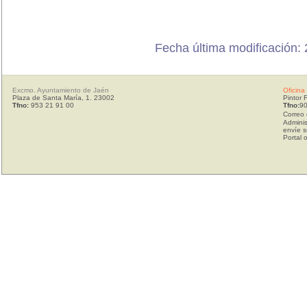
Fecha última modificación: 
Excmo. Ayuntamiento de Jaén
Oficina
Plaza de Santa María, 1. 23002
Pintor 
Tfno:
953 21 91 00
Tfno:
90
Correo 
Adminis
envíe s
Portal 