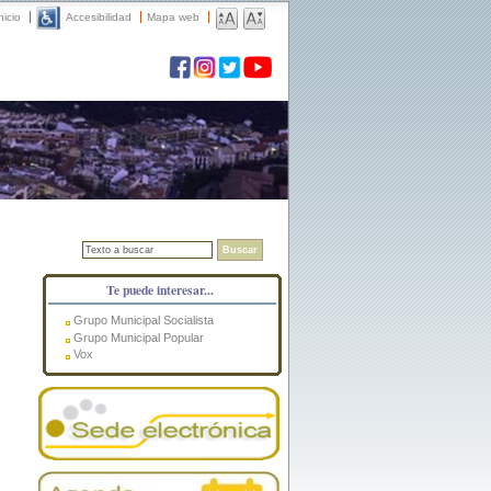
nicio
Accesibilidad
Mapa web
Buscar
Te puede interesar...
Grupo Municipal Socialista
Grupo Municipal Popular
Vox