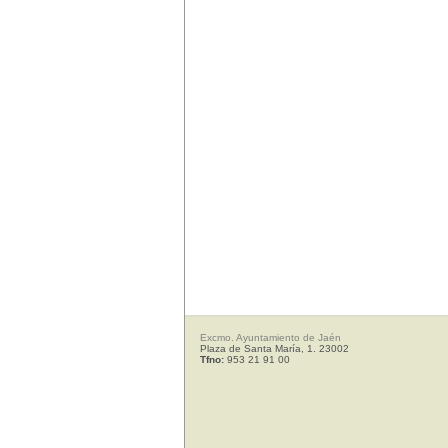
Excmo. Ayuntamiento de Jaén
Plaza de Santa María, 1. 23002
Tfno:
953 21 91 00