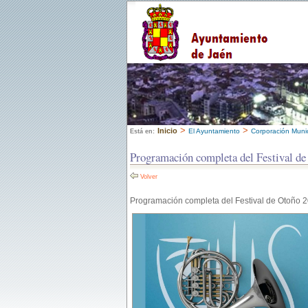
>
>
Inicio
El Ayuntamiento
Corporación Munic
Está en:
Programación completa del Festival d
Volver
Programación completa del Festival de Otoño 