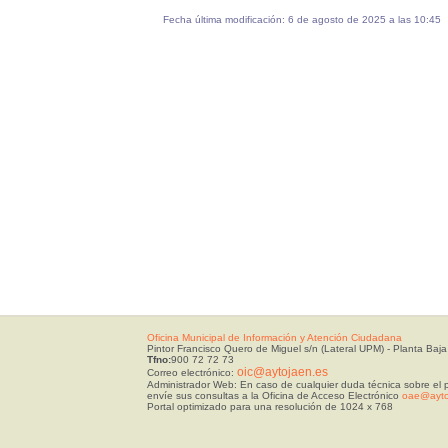
Fecha última modificación: 6 de agosto de 2025 a las 10:45
Oficina Municipal de Información y Atención Ciudadana
Pintor Francisco Quero de Miguel s/n (Lateral UPM) - Planta Baja
Tfno:
900 72 72 73
oic@aytojaen.es
Correo electrónico:
Administrador Web: En caso de cualquier duda técnica sobre el p
envíe sus consultas a la Oficina de Acceso Electrónico
oae@ayto
Portal optimizado para una resolución de 1024 x 768