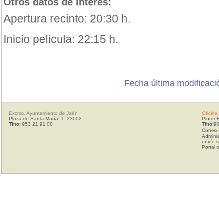
Otros datos de interés:
Apertura recinto: 20:30 h.
Inicio película: 22:15 h.
Fecha última modificació
Excmo. Ayuntamiento de Jaén
Oficina
Plaza de Santa María, 1. 23002
Pintor 
Tfno:
953 21 91 00
Tfno:
90
Correo 
Adminis
envíe s
Portal 