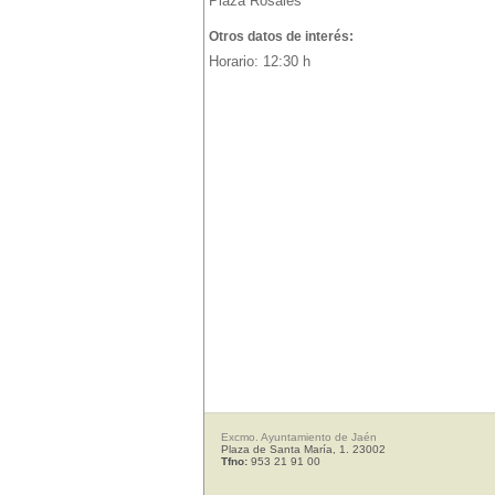
Plaza Rosales
Otros datos de interés:
Horario: 12:30 h
Excmo. Ayuntamiento de Jaén
Plaza de Santa María, 1. 23002
Tfno:
953 21 91 00