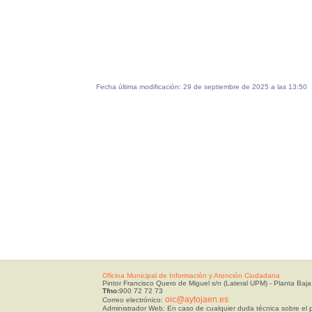
Fecha última modificación: 29 de septiembre de 2025 a las 13:50
Oficina Municipal de Información y Atención Ciudadana
Pintor Francisco Quero de Miguel s/n (Lateral UPM) - Planta Baja
Tfno:
900 72 72 73
oic@aytojaen.es
Correo electrónico:
Administrador Web: En caso de cualquier duda técnica sobre el p