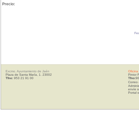
Precio:
Fec
Excmo. Ayuntamiento de Jaén
Oficina
Plaza de Santa María, 1. 23002
Pintor 
Tfno:
953 21 91 00
Tfno:
90
Correo 
Adminis
envíe s
Portal 