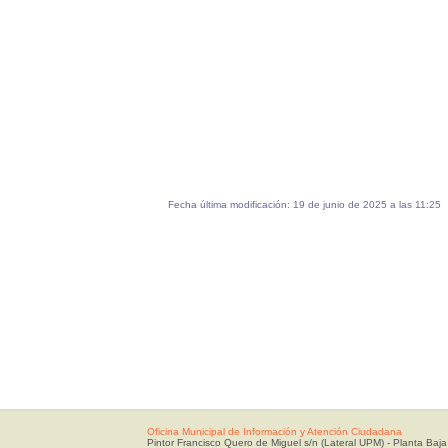
Fecha última modificación: 19 de junio de 2025 a las 11:25
Oficina Municipal de Información y Atención Ciudadana
Pintor Francisco Quero de Miguel s/n (Lateral UPM) - Planta Baja