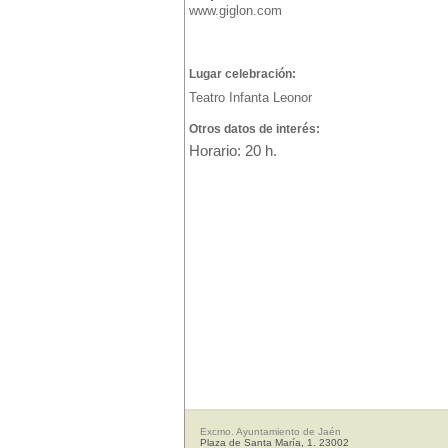
www.giglon.com
Lugar celebración:
Teatro Infanta Leonor
Otros datos de interés:
Horario: 20 h.
Excmo. Ayuntamiento de Jaén
Plaza de Santa María, 1. 23002