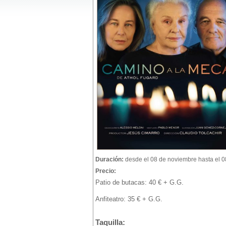
Duración:
desde el 08 de noviembre hasta el 
Precio:
Patio de butacas: 40 € + G.G.
Anfiteatro: 35 € + G.G.
Taquilla: