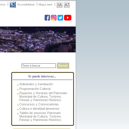
nicio
Accesibilidad
Mapa web
Buscar
Te puede interesar...
Solicitudes y tramitación
Programación Cultural
Espacios y Horarios del Patronato
Municipal de Cultura, Turismo,
Fiestas y Patrimonio Histórico
Concursos y Convocatorias
Cultura e identidad jiennense
Tablón de anuncios Patronato
Municipal de Cultura, Turismo,
Fiestas y Patrimonio Histórico