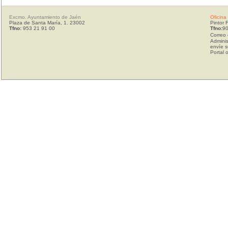
Excmo. Ayuntamiento de Jaén
Oficina
Plaza de Santa María, 1. 23002
Pintor 
Tfno:
953 21 91 00
Tfno:
90
Correo 
Adminis
envíe s
Portal 