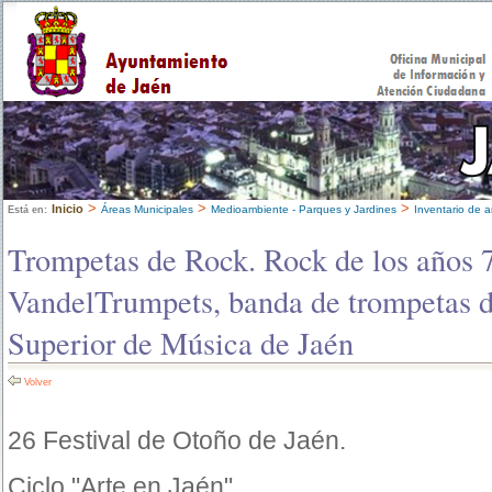
>
>
>
Inicio
Áreas Municipales
Medioambiente - Parques y Jardines
Inventario de a
Está en:
Trompetas de Rock. Rock de los años 7
VandelTrumpets, banda de trompetas d
Superior de Música de Jaén
Volver
26 Festival de Otoño de Jaén.
Ciclo "Arte en Jaén".