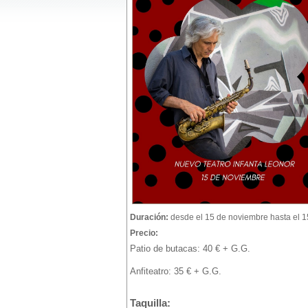
Duración:
desde el 15 de noviembre hasta el 
Precio:
Patio de butacas: 40 € + G.G.
Anfiteatro: 35 € + G.G.
Taquilla: