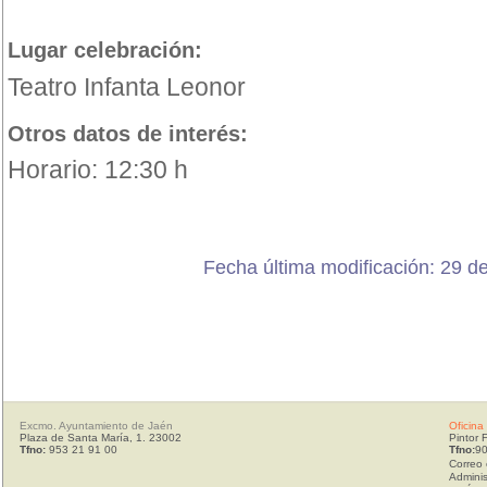
Lugar celebración:
Teatro Infanta Leonor
Otros datos de interés:
Horario: 12:30 h
Fecha última modificación: 29 d
Excmo. Ayuntamiento de Jaén
Oficina
Plaza de Santa María, 1. 23002
Pintor 
Tfno:
953 21 91 00
Tfno:
90
Correo 
Adminis