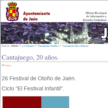
>
>
>
Inicio
La Ciudad
Transporte Público
Transporte Bus Urbano
Está en:
Cantajuego, 20 años.
Volver
26 Festival de Otoño de Jaén.
Ciclo "El Festival Infantil".