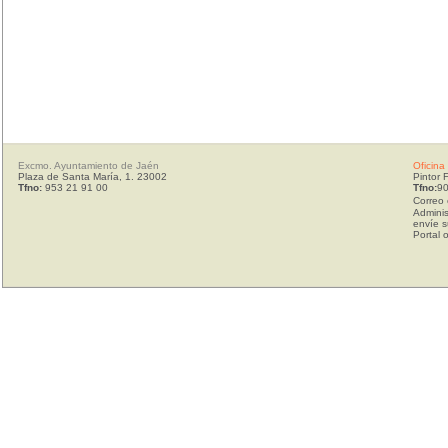
Excmo. Ayuntamiento de Jaén
Oficina
Plaza de Santa María, 1. 23002
Pintor 
Tfno:
953 21 91 00
Tfno:
90
Correo 
Adminis
envíe s
Portal 