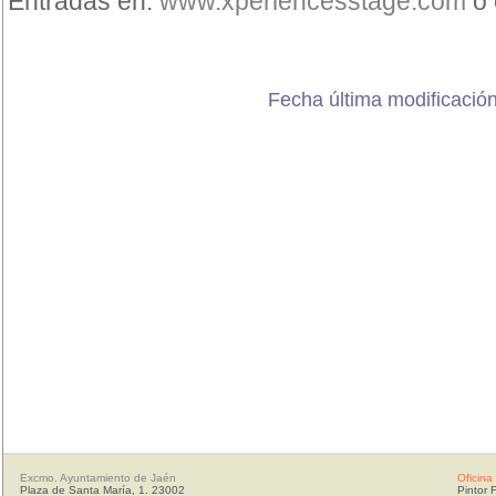
Entradas en:
www.xperiencesstage.com
o 
Fecha última modificació
Excmo. Ayuntamiento de Jaén
Oficina
Plaza de Santa María, 1. 23002
Pintor 