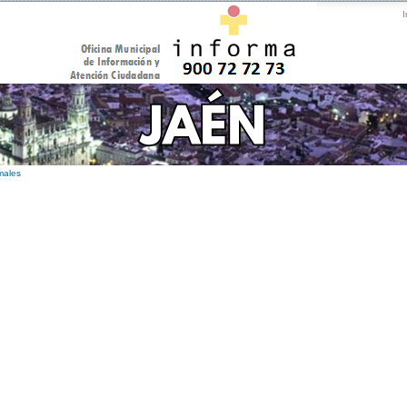
I
males