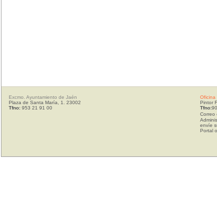
Excmo. Ayuntamiento de Jaén
Oficina
Plaza de Santa María, 1. 23002
Pintor 
Tfno:
953 21 91 00
Tfno:
90
Correo 
Adminis
envíe s
Portal 