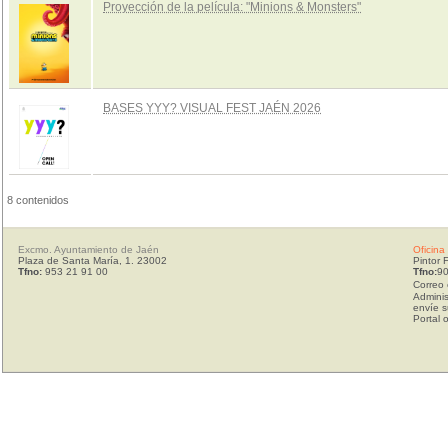
Proyección de la película: "Minions & Monsters"
BASES YYY? VISUAL FEST JAÉN 2026
8 contenidos
Excmo. Ayuntamiento de Jaén
Oficina
Plaza de Santa María, 1. 23002
Pintor 
Tfno:
953 21 91 00
Tfno:
90
Correo 
Adminis
envíe s
Portal 